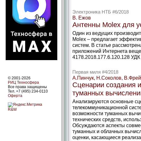
Электроника НТБ #6/2018
В. Ежов
Антенны Molex для у
Один из ведущих производите
Molex – ​предлагает эффект
систем. В статье рассмотрен
приложений Интернета вещей
4178.2018.177.6.120.128 УДК 
Первая миля #4/2018
А.Пинчук, Н.Соколов, В.Фре
© 2001-2026
РИЦ Техносфера
Сценарии создания и
Все права защищены
Тел. +7 (495) 234-0110
туманных вычислени
Оферта
Анализируются основные сце
телекоммуникационной сис
R&W
возможности туманных вычи
технических средств, испол
Обсуждаются аспекты совме
туманных и облачных вычисл
оценки, касающиеся реализа