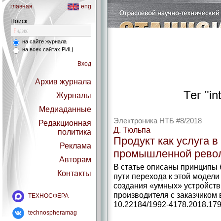
главная
eng
Поиск:
на сайте журнала
на всех сайтах РИЦ
Вход
Архив журнала
Тег "in
Журналы
Медиаданные
Электроника НТБ #8/2018
Редакционная
Д. Тюльпа
политика
Продукт как услуга в
Реклама
промышленной рево
Авторам
В статье описаны принципы б
Контакты
пути перехода к этой модел
создания «умных» устройств
производителя с заказчиком 
ТЕХНОСФЕРА
10.22184/1992-4178.2018.179.
technospheramag