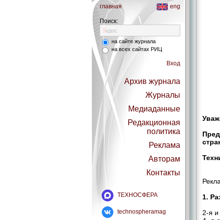
главная
eng
Поиск:
на сайте журнала
на всех сайтах РИЦ
Вход
Архив журнала
Журналы
Медиаданные
Уваж
Редакционная
политика
Пред
стра
Реклама
Техн
Авторам
Контакты
Рекл
ТЕХНОСФЕРА
1. Р
technospheramag
2-я и