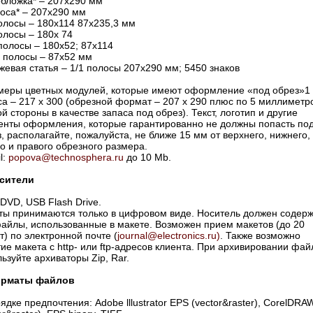
обложка* – 207х290 мм
лоса* – 207х290 мм
олосы – 180х114 87х235,3 мм
олосы – 180х 74
полосы – 180х52; 87х114
5 полосы – 87х52 мм
евая статья – 1/1 полосы 207х290 мм; 5450 знаков
змеры цветных модулей, которые имеют оформление «под обрез»1
а – 217 х 300 (обрезной формат – 207 х 290 плюс по 5 миллиметр
й стороны в качестве запаса под обрез). Текст, логотип и другие
енты оформления, которые гарантированно не должны попасть по
, располагайте, пожалуйста, не ближе 15 мм от верхнего, нижнего,
о и правого обрезного размера.
l:
popova@technosphera.ru
до 10 Mb.
осители
DVD, USB Flash Drive.
ты принимаются только в цифровом виде. Носитель должен содерж
файлы, использованные в макете. Возможен прием макетов (до 20
) по электронной почте (
journal@electronics.ru)
. Также возможно
ие макета с http- или ftp-адресов клиента. При архивировании фай
ьзуйте архиваторы Zip, Rar.
орматы файлов
ядке предпочтения: Adobe lllustrator EPS (vector&raster), CorelDRA