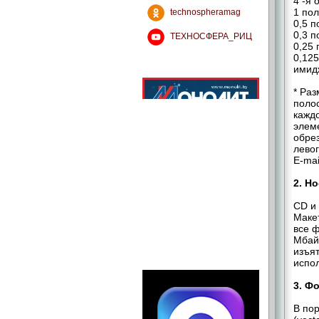
4 -я 
1 по
technospheramag
0,5 п
0,3 п
ТЕХНОСФЕРА_РИЦ
0,25 
0,12
имидж
* Ра
полос
каждо
элем
обрез
левог
E-mai
2. Н
CD и 
Маке
все 
Мбайт
изъят
испол
3. Ф
В пор