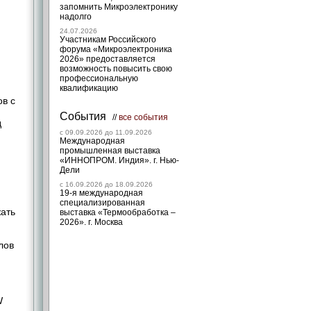
запомнить Микроэлектронику
надолго
24.07.2026
Участникам Российского
форума «Микроэлектроника
2026» предоставляется
возможность повысить свою
профессиональную
квалификацию
ов с
События
//
все события
д
c 09.09.2026 до 11.09.2026
Международная
промышленная выставка
«ИННОПРОМ. Индия». г. Нью-
Дели
c 16.09.2026 до 18.09.2026
19-я международная
специализированная
ать
выставка «Термообработка –
2026». г. Москва
лов
W