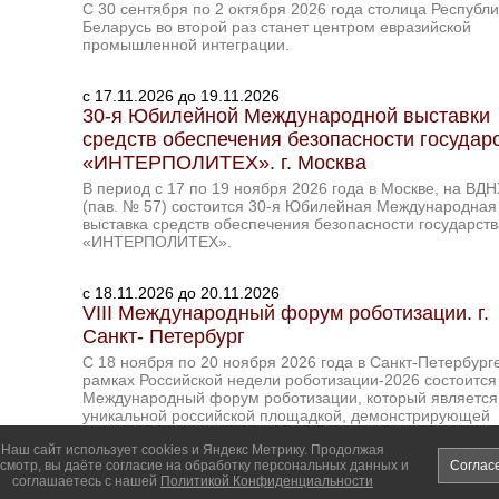
С 30 сентября по 2 октября 2026 года столица Республи
Беларусь во второй раз станет центром евразийской
промышленной интеграции.
c 17.11.2026 до 19.11.2026
30-я Юбилейной Международной выставки
средств обеспечения безопасности государ
«ИНТЕРПОЛИТЕХ». г. Москва
В период с 17 по 19 ноября 2026 года в Москве, на ВДН
(пав. № 57) состоится 30-я Юбилейная Международная
выставка средств обеспечения безопасности государств
«ИНТЕРПОЛИТЕХ».
c 18.11.2026 до 20.11.2026
VIII Международный форум роботизации. г.
Санкт- Петербург
С 18 ноября по 20 ноября 2026 года в Санкт-Петербурге
рамках Российской недели роботизации-2026 состоится 
Международный форум роботизации, который является
уникальной российской площадкой, демонстрирующей
передовую робототехническую продукцию, системы
Наш сайт использует cookies и Яндекс Метрику. Продолжая
программирования и управления высокотехнологическ
смотр, вы даёте согласие на обработку персональных данных и
Соглас
оборудованием, в том числе с использованием систем
соглашаетесь с нашей
Политикой Конфиденциальности
искусственного интеллекта.