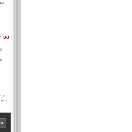
ки
ства
Х
а
, в
VIII
им
ен