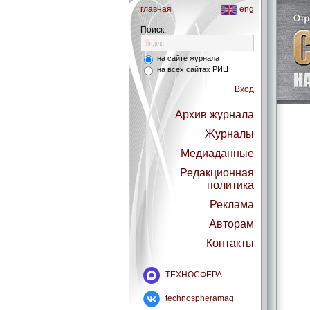
главная
eng
Поиск:
на сайте журнала
на всех сайтах РИЦ
Вход
Архив журнала
Журналы
Медиаданные
Редакционная
политика
Реклама
Авторам
Контакты
ТЕХНОСФЕРА
technospheramag