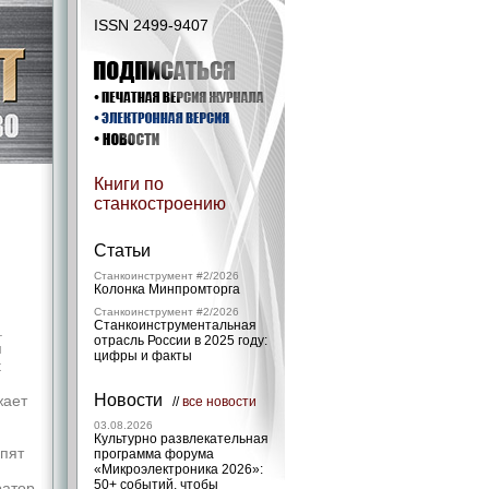
ISSN 2499-9407
Книги по
станкостроению
Статьи
Станкоинструмент #2/2026
Колонка Минпромторга
Станкоинструмент #2/2026
Станкоинструментальная
.
отрасль России в 2025 году:
я
цифры и факты
t
Новости
жает
//
все новости
03.08.2026
Культурно развлекательная
пят
программа форума
«Микроэлектроника 2026»:
50+ событий, чтобы
ратор