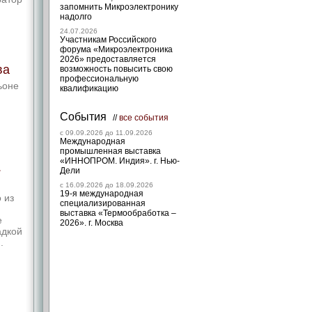
запомнить Микроэлектронику
надолго
24.07.2026
Участникам Российского
форума «Микроэлектроника
2026» предоставляется
ва
возможность повысить свою
профессиональную
ьоне
квалификацию
События
//
все события
c 09.09.2026 до 11.09.2026
Международная
промышленная выставка
«ИННОПРОМ. Индия». г. Нью-
.
Дели
c 16.09.2026 до 18.09.2026
19-я международная
 из
специализированная
выставка «Термообработка –
е
2026». г. Москва
адкой
.