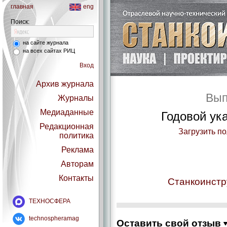
главная
eng
Поиск:
на сайте журнала
на всех сайтах РИЦ
Вход
Архив журнала
Вып
Журналы
Медиаданные
Годовой ук
Редакционная
Загрузить п
политика
Реклама
Авторам
Контакты
Станкоинстр
ТЕХНОСФЕРА
technospheramag
Оставить свой отзыв