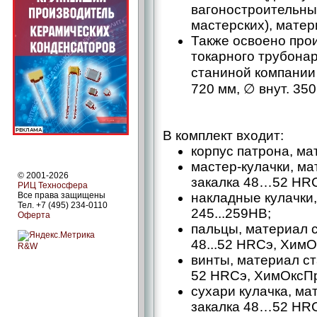
вагоностроительных
мастерских), матери
Также освоено прои
токарного трубонар
станиной компании 
720 мм, ∅ внут. 350 
В комплект входит:
корпус патрона, ма
мастер-­кулачки, м
© 2001-2026
закалка 48…52 HR
РИЦ Техносфера
Все права защищены
накладные кулачки
Тел. +7 (495) 234-0110
245...259НВ;
Оферта
пальцы, материал с
48...52 HRCэ, Хим
R&W
винты, материал с
52 HRCэ, ХимОксП
сухари кулачка, ма
закалка 48…52 HR