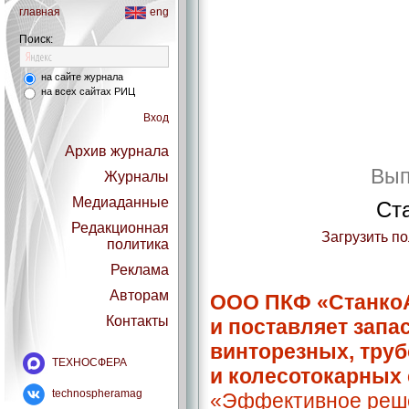
главная
eng
Поиск:
на сайте журнала
на всех сайтах РИЦ
Вход
Архив журнала
Вып
Журналы
Медиаданные
Ст
Редакционная
Загрузить п
политика
Реклама
Авторам
ООО ПКФ «СтанкоА
Контакты
и поставляет запа
винторезных, тру
ТЕХНОСФЕРА
и колесотокарных 
technospheramag
«Эффективное реш