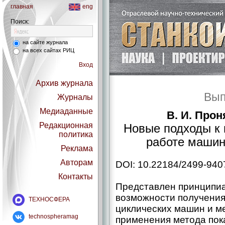
главная
eng
Поиск:
на сайте журнала
на всех сайтах РИЦ
Вход
Архив журнала
Вып
Журналы
Медиаданные
В. И. Прон
Редакционная
Новые подходы к
политика
работе машин
Реклама
Авторам
DOI: 10.22184/2499-940
Контакты
Представлен принципиа
возможности получени
ТЕХНОСФЕРА
циклических машин и м
technospheramag
применения метода пок