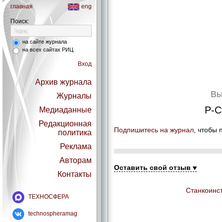
главная
eng
Поиск:
на сайте журнала
на всех сайтах РИЦ
Вход
Архив журнала
Вы
Журналы
Р-С
Медиаданные
Редакционная
Подпишитесь на журнал
, чтобы 
политика
Реклама
Авторам
Оставить свой отзыв
Контакты
Станкоинст
ТЕХНОСФЕРА
technospheramag