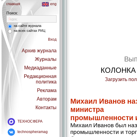
главная
eng
Поиск:
на сайте журнала
на всех сайтах РИЦ
Вход
Архив журнала
Вып
Журналы
Медиаданные
КОЛОНКА
Редакционная
Загрузить по
политика
Реклама
Авторам
Михаил Иванов на
Контакты
министра
промышленности и
ТЕХНОСФЕРА
Михаил Иванов был наз
промышленности и торг
technospheramag