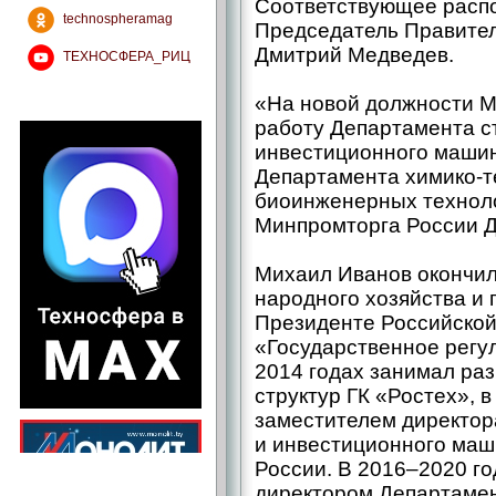
Соответствующее расп
technospheramag
Председатель Правите
Дмитрий Медведев.
ТЕХНОСФЕРА_РИЦ
«На новой должности М
работу Департамента с
инвестиционного машин
Департамента химико-т
биоинженерных техноло
Минпромторга России Д
Михаил Иванов окончи
народного хозяйства и
Президенте Российской
«Государственное регу
2014 годах занимал ра
структур ГК «Ростех», 
заместителем директор
и инвестиционного ма
России. В 2016–2020 г
директором Департамен