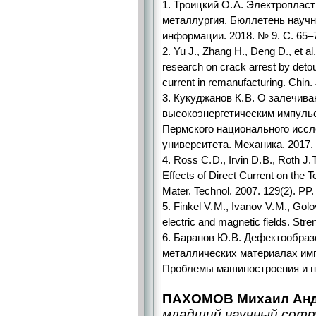
1. Троицкий О. А. Электроплас
металлургия. Бюллетень научн
информации. 2018. № 9. С. 65–
2. Yu J., Zhang H., Deng D., et a
research on crack arrest by detour
current in remanufacturing. Chin.
3. Кукуджанов К. В. О залечив
высокоэнергетическим импульс
Пермского национального иссл
университета. Механика. 2017. 
4. Ross C. D., Irvin D. B., Roth J
Effects of Direct Current on the 
Mater. Technol. 2007. 129(2). PP
5. Finkel V. M., Ivanov V. M., Gol
electric and magnetic fields. Str
6. Баранов Ю. В. Дефектообраз
металлических материалах имп
Проблемы машиностроения и на
ПАХОМОВ Михаил Анд
младший научный сот