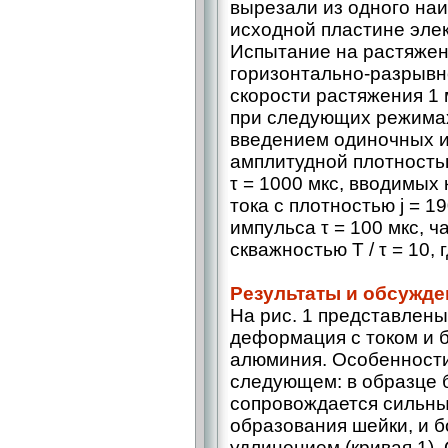
вырезали из одного наи
исходной пластине эле
Испытание на растяжен
горизонтально-разрывн
скорости растяжения 1
при следующих режимах:
введением одиночных и
амплитудной плотностью
τ = 1000 мкс, вводимых
тока с плотностью j = 1
импульса τ = 100 мкс, ч
скважностью T / τ = 10, г
Результаты и обсужде
На рис. 1 представлен
деформация с током и б
алюминия. Особенности
следующем: в образце 
сопровождает­ся сильны
образования шейки, и
удлинением (кривая 1).