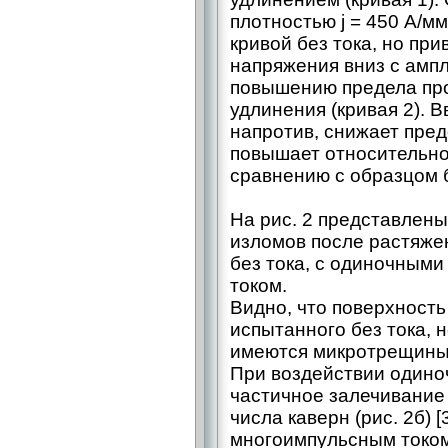
плотностью j = 450 А/м
кривой без тока, но при
напряжения вниз с ампл
повышению предела про
удлинения (кривая 2). 
напротив, снижает пред
повышает относительно
сравнению с образцом бе
На рис. 2 представлен
изломов после растяже
без тока, с одиночным
током.
Видно, что поверхность
испытанного без тока, 
имеются микротрещины и
При воздействии одино
частичное залечивани
числа каверн (рис. 2б) [
многоимпульсным током