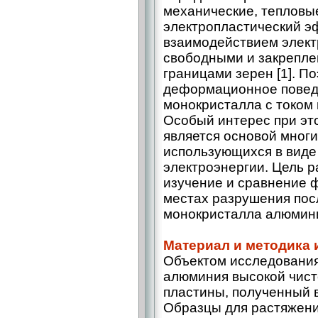
механические, тепловые
электропластический э
взаимодействием элект
свободными и закрепл
границами зерен [1]. П
деформационное повед
монокристалла с током 
Особый интерес при эт
является основой мног
использующихся в виде
электроэнергии. Цель 
изучение и сравнение 
местах разрушения посл
монокристалла алюмин
Материал и методика
Объектом исследовани
алюминия высокой чист
пластины, полученный 
Образцы для растяжения