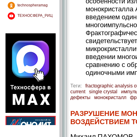
особенности из
technospheramag
монокристалла A
введением один
ТЕХНОСФЕРА_РИЦ
многоимпульсног
Фрактографичес
свидетельствует
микрокристалли
введении много
сравнению с об
одиночными имп
Теги:
fractographic analysis o
current
single crystal
импуль
дефекты
монокристалл
фр
РАЗРУШЕНИЕ МОН
ВОЗДЕЙСТВИЕМ Т
Михаил ПАХОМОВ,