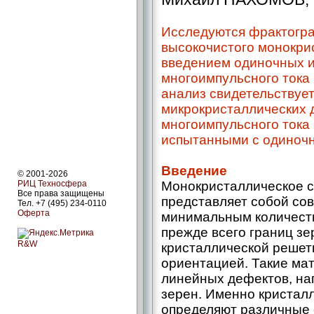
Исследуются фрактогр
высокочистого монокрис
введением одиночных и
многоимпульсного тока 
анализ свидетельствует
микрокристаллических 
многоимпульсного тока
испытанными с одиночн
Введение
© 2001-2026
РИЦ Техносфера
Монокристаллическое с
Все права защищены
представляет собой со
Тел. +7 (495) 234-0110
Оферта
минимальным количеств
прежде всего границ з
R&W
кристаллической решет
ориентацией. Такие ма
линейных дефектов, на
зерен. Именно кристал
определяют различные 