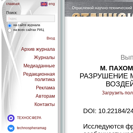
главная
eng
Поиск:
на сайте журнала
на всех сайтах РИЦ
Вход
Архив журнала
Вып
Журналы
Медиаданные
М. ПАХОМ
Редакционная
РАЗРУШЕНИЕ 
политика
ВОЗДЕ
Реклама
Загрузить по
Авторам
Контакты
DOI: 10.22184/2
ТЕХНОСФЕРА
Исследуются фр
technospheramag