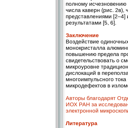
полному исчезновению
числа каверн (рис. 2в),
представления­ми [2‒4]
результатами [5, 6].
Заключение
Воздействие одиночных
монокристалла алюмини
повышению предела про
свидетельствовать о с
микроуровне традицион
дислокаций в переполз
многоимпульсного тока
микродефектов в излом
Авторы благодарят Отд
ИОХ РАН за исследован
электронной микроскоп
Литература