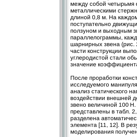
между собой четырьмя
металлическими стержн
длиной 0,8 м. На кажд
поступательно движущи
ползуном и выходным 
параллелограммы, кажд
шарнирных звена (рис. 2
части конструкции вып
углеродистой стали обы
значение коэффициента
После проработки конс
исследуемого манипул
анализ статического на
воздействии внешней 
звено величиной 100 Н
представлены в табл. 2
разделена автоматическ
элемента [11, 12]. В ре
моделирования получен