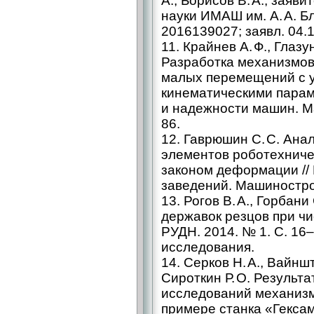
А., Борисов В. А.; заяв
науки ИМАШ им. А. А. Б
2016139027; заявл. 04.1
11. Крайнев А. Ф., Глазу
Разработка механизмов
малых перемещений с 
кинематическими парам
и надежности машин. М
86.
12. Гаврюшин С. С. Ана
элементов роботехниче
законом деформации //
заведений. Машинострое
13. Рогов В. А., Горба
державок резцов при чи
РУДН. 2014. № 1. С. 1
исследования.
14. Серков Н. А., Вайншт
Сироткин Р. О. Результ
исследований механизм
примере станка «Гексам