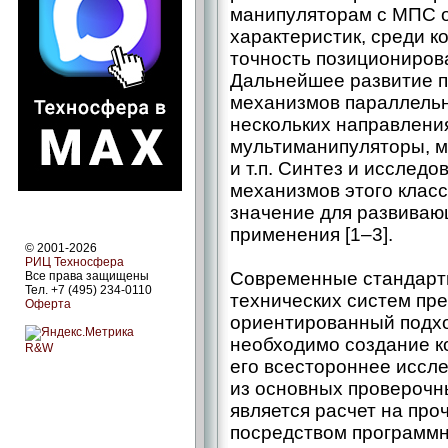
манипуляторам с МПС 
характеристик, среди к
точность позициониров
Дальнейшее развитие п
механизмов параллельн
нескольких направлени
мультиманипуляторы, м
и т.п. Синтез и исслед
механизмов этого клас
значение для развиваю
применения [1–3].
© 2001-2026
РИЦ Техносфера
Современные стандарт
Все права защищены
Тел. +7 (495) 234-0110
технических систем пр
Оферта
ориентированный подхо
необходимо создание к
R&W
его всестороннее иссл
из основных проверочн
является расчет на про
посредством программн