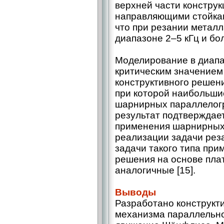
верхней части конструк
направляющими стойками
что при резании металл
диапазоне 2–5 кГц и бо
Моделирование в диапаз
критическим значением
конструктивного решени
при которой наибольши
шарнирных параллелогр
результат подтверждае
применения шарнирных
реализации задачи рез
задачи такого типа при
решения на основе пла
аналогичные [15].
Выводы
Разработано конструкт
механизма параллельно