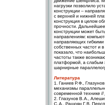
движение Шёнфлиса. М
нагрузки позволило ус
конструкции – направля
с верхней и нижней пл
конструкция в целом о
прочности. Дальнейше
конструкции может быт
направлениям: компьют
направляющих гибкими
собственных частот и в
показало, что наиболь
частоты также возникаю
платформой, а слабым 
шарнирные параллелог
Литература
1. Ганиев Р. Ф., Глазун
механизмы параллельно
современной технике // 
2. Глазунов В. А., Алеши
С. А., Рашоян Г. В. Пер