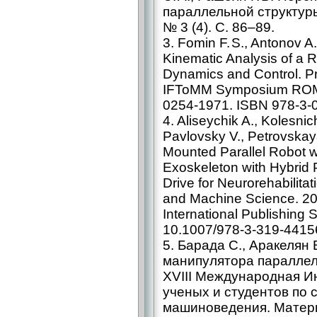
параллельной структуры
№ 3 (4). С. 86–89.
3. Fomin F. S., Antonov A
Kinematic Analysis of a 
Dynamics and Control. P
IFToMM Symposium ROM
0254-1971. ISBN 978-3-
4. Aliseychik A., Kolesnic
Pavlovsky V., Petrovskaya
Mounted Parallel Robot 
Exoskeleton with Hybrid P
Drive for Neurorehabilita
and Machine Science. 201
International Publishing 
10.1007/978-3-319-4415
5. Барада С., Аракелян 
манипулятора параллел
XVIII Международная 
ученых и студентов по
машиноведения. Матери