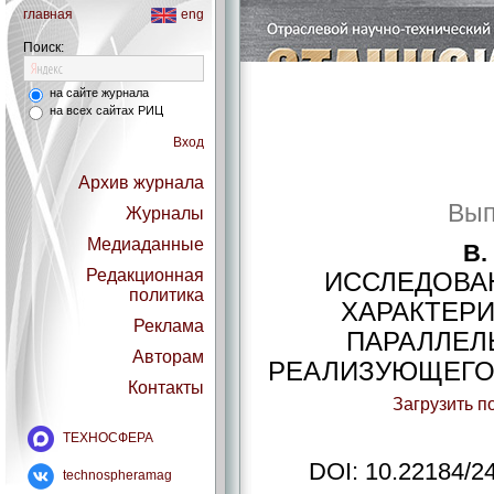
главная
eng
Поиск:
на сайте журнала
на всех сайтах РИЦ
Вход
Архив журнала
Вып
Журналы
Медиаданные
В.
Редакционная
ИССЛЕДОВА
политика
ХАРАКТЕР
Реклама
ПАРАЛЛЕЛ
Авторам
РЕАЛИЗУЮЩЕГО
Контакты
Загрузить п
ТЕХНОСФЕРА
DOI: 10.22184/2
technospheramag