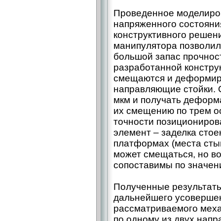
Проведенное моделиров
напряженного состояни
конструктивного решен
манипулятора позволило
большой запас прочнос
разработанной конструк
смещаются и деформир
направляющие стойки. 
мкм и получать деформа
их смещению по трем ос
точности позициониров
элемент – заделка стое
платформах (места сты
может смещаться, но в
сопоставимы по значен
Полученные результаты
дальнейшего усовершен
рассматриваемого меха
по одному из двух напр