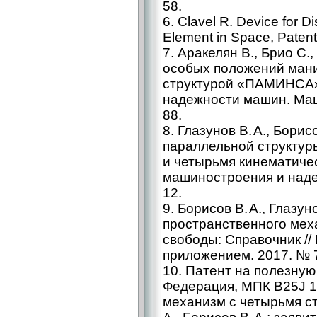
58.
6. Clavel R. Device for D
Element in Space, Paten
7. Аракелян В., Брио С.
особых положений мани
структурой «ПАМИНСА»
надежности машин. Маш
88.
8. Глазунов В. А., Бори
параллельной структур
и четырьмя кинематиче
машиностроения и наде
12.
9. Борисов В. А., Глазу
пространственного мех
свободы: Справочник /
приложением. 2017. № 7
10. Патент на полезную
Федерация, МПК B25J 1
механизм с четырьмя ст