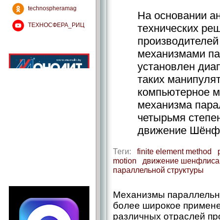
technospheramag
На основании а
ТЕХНОСФЕРА_РИЦ
технических ре
производителей
механизмами па
установлен диа
таких манипуля
компьютерное м
механизма пара
четырьмя степе
движение Шёнф
Теги:
finite element method
motion
движение шенфлиса
параллельной структуры
Механизмы параллельно
более широкое примене
различных отраслей пр