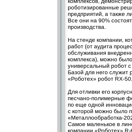
комплексов, демонстри
роботизированные реш
предприятий, а также л
Все они на 90% состоя
производства.
На стенде компании, к
работ (от аудита проце
обслуживания внедренн
комплекса), можно было
универсальный робот с
Базой для него служит
«Роботех» робот RX‑50,
Для отливки его корпус
песчано-­полимерные ф
по еще одной инноваци
с которой можно было 
«Металлообработка-202
Самое маленькое в лин
компании «Роботех» R‑