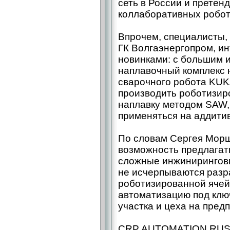
сеть в России и претен
коллаборативных робот
Впрочем, специалисты,
ГК Волгаэнергопром, ин
новинками: с большим 
наплавочный комплекс 
сварочного робота KUK
производить роботизи
наплавку методом SAW,
применяться на аддити
По словам Сергея Морш
возможность предлагат
сложные инжинирингов
не исчерпываются разр
роботизированной ячейк
автоматизацию под клю
участка и цеха на пред
CRP AUTOMATION RUS