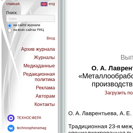
главная
eng
Поиск:
на сайте журнала
на всех сайтах РИЦ
Вход
Архив журнала
Вып
Журналы
Медиаданные
О. А. Лаврен
Редакционная
«Металлообрабо
политика
производств
Реклама
Загрузить п
Авторам
Контакты
О. A. Лаврентьева, А. E
ТЕХНОСФЕРА
Традиционная 23‑я ме
technospheramag
специализированная вы