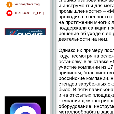
technospheramag
и инструменты для ме
промышленности» – ​«М
ТЕХНОСФЕРА_РИЦ
проходила в непростых 
на протяжении многих л
поддержали санкции пр
решение об уходе с ее 
деятельности на нем.
Однако их примеру посл
году, несмотря на осл
остановку, в выставке
участие компании из 17
причинам, большинство
российские компании, н
стендов зарубежных экс
было. В пяти павильон
и на открытых площадк
компании демонстриров
оборудование, инструм
металлообрабатывающ