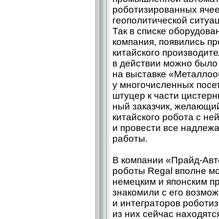
роботизированных ячее
геополитической ситуац
Так в списке оборудова
компания, появились п
китайского производител
в действии можно было
на выставке «Металлооб
у многочисленных посе
штуцер к части цистерн
ный заказчик, желающи
китайского робота с не
и провести все надлежа
работы.
В компании «Прайд-­Авт
роботы Regal вполне мо
немецким и японским пр
знакомили с его возмо
и интеграторов роботи
из них сейчас находятся