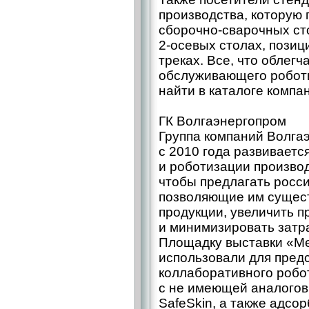
производства, которую 
сборочно-­сварочных ст
2‑осевых столах, позиц
треках. Все, что облегч
обслуживающего робот
найти в каталоге компа
ГК Волгаэнергопром
Группа компаний Волгаэ
с 2010 года развивает
и роботизации производ
чтобы предлагать росс
позво­ляющие им сущес
продукции, увеличить п
и минимизировать затр
Площадку выставки «М
использовали для предс
коллаборативного робо
с не имеющей аналогов
SafeSkin, а также адс