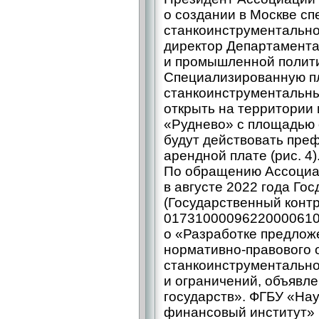
о создании в Москве с
станкоинструментально
директор Департамент
и промышленной политик
Специализированную п
станкоинструментальн
открыть на территории
«Руднево» с площадью о
будут действовать преф
арендной плате (рис. 4)
По обращению Ассоциа
в августе 2022 года Го
(Государственный конт
017310000962200006100
о «Разработке предлож
нормативно-­правового 
станкоинструментально
и ограничений, объявл
государств». ФГБУ «Нау
финансовый институт»