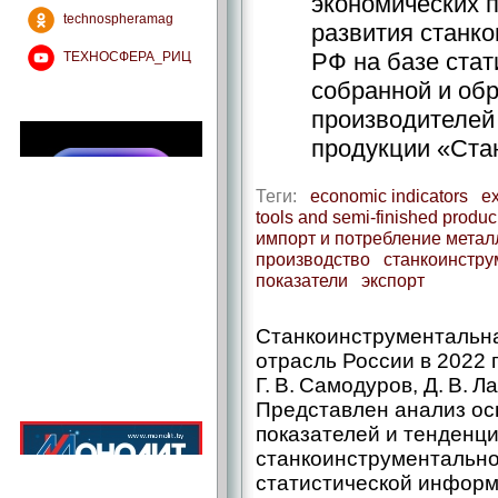
экономических 
technospheramag
развития станк
РФ на базе ста
ТЕХНОСФЕРА_РИЦ
собранной и об
производителей
продукции «Ста
Теги:
economic indicators
ex
tools and semi-finished produc
импорт и потребление мета
производство
станкоинстру
показатели
экспорт
Станкоинструментальн
отрасль России в 2022 
Г. В. Самодуров, Д. В. 
Представлен анализ ос
показателей и тенденци
станкоинструментально
статистической информ