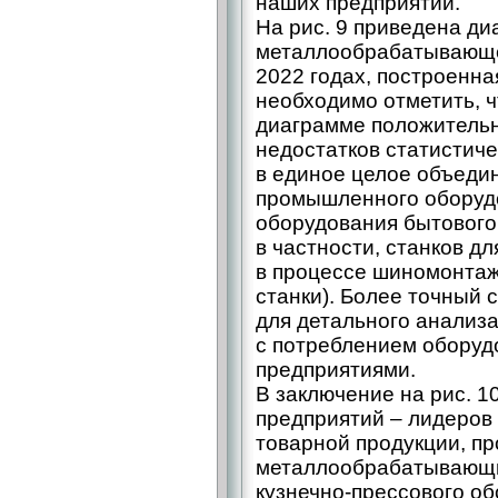
наших предприятий.
На рис. 9 приведена д
металлообрабатывающе
2022 годах, построенна
необходимо отметить, 
диаграмме положительн
недостатков статистиче
в единое целое объедин
промышленного оборудо
оборудования бытового 
в частности, станков д
в процессе шиномонта
станки). Более точный 
для детального анализ
с потреблением обору
предприятиями.
В заключение на рис. 1
предприятий – лидеров 
товарной продукции, пр
металлообрабатывающих
кузнечно-­прессового о