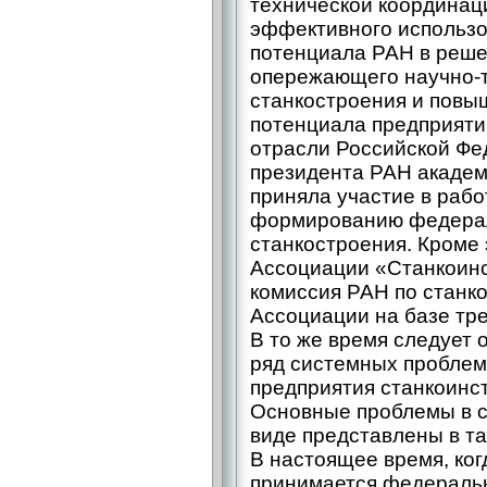
технической координац
эффективного использо
потенциала РАН в реше
опережающего научно-­т
станкостроения и повы
потенциала предприяти
отрасли Российской Фе
президента РАН академ
приняла участие в рабо
формированию федерал
станкостроения. Кроме 
Ассоциации «Станкоинс
комиссия РАН по станк
Ассоциации на базе тр
В то же время следует 
ряд системных проблем
предприятия станкоинс
Основные проблемы в с
виде представлены в таб
В настоящее время, ког
принимается федеральн