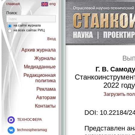
главная
eng
Поиск:
на сайте журнала
на всех сайтах РИЦ
Вход
Архив журнала
Вып
Журналы
Медиаданные
Г. В. Самод
Редакционная
Станкоинструмент
политика
2022 год
Реклама
Загрузить по
Авторам
Контакты
DOI: 10.22184/2
ТЕХНОСФЕРА
Представлен ан
technospheramag