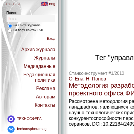
главная
eng
Поиск:
на сайте журнала
на всех сайтах РИЦ
Вход
Архив журнала
Тег "управ
Журналы
Медиаданные
Станкоинструмент #1/2019
Редакционная
О. Ена, Н. Попов
политика
Методология разраб
Реклама
проектного офиса Ф
Авторам
Рассмотрена методология ра
Контакты
ландшафтов, являющихся к
научно-технологических при
конкурентоспособности перс
ТЕХНОСФЕРА
сервисов. DOI: 10.22184/249
technospheramag