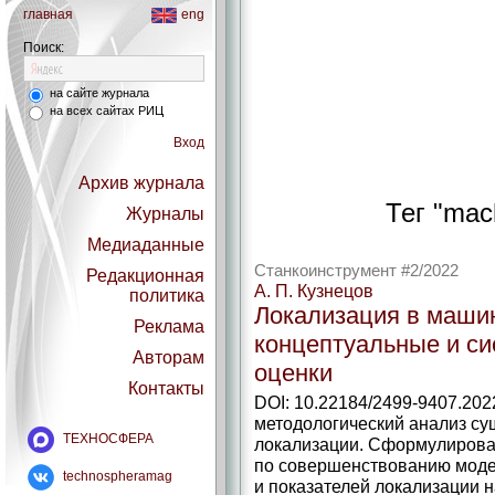
главная
eng
Поиск:
на сайте журнала
на всех сайтах РИЦ
Вход
Архив журнала
Тег "mach
Журналы
Медиаданные
Станкоинструмент #2/2022
Редакционная
А. П. Кузнецов
политика
Локализация в машин
Реклама
концептуальные и с
Авторам
оценки
Контакты
DOI: 10.22184/2499-9407.202
методологический анализ с
ТЕХНОСФЕРА
локализации. Сформулиров
по совершенствованию моде
technospheramag
и показателей локализации н