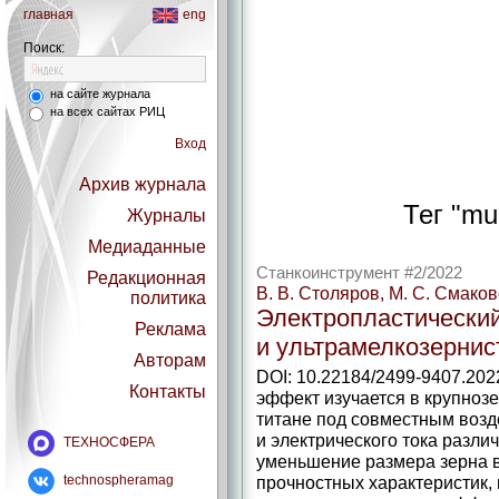
главная
eng
Поиск:
на сайте журнала
на всех сайтах РИЦ
Вход
Архив журнала
Тег "mul
Журналы
Медиаданные
Станкоинструмент #2/2022
Редакционная
В. В. Столяров, М. С. Смако
политика
Электропластически
Реклама
и ультрамелкозернис
Авторам
DOI: 10.22184/2499-9407.202
Контакты
эффект изучается в крупноз
титане под совместным воз
и электрического тока разли
ТЕХНОСФЕРА
уменьшение размера зерна в
technospheramag
прочностных характеристик, 