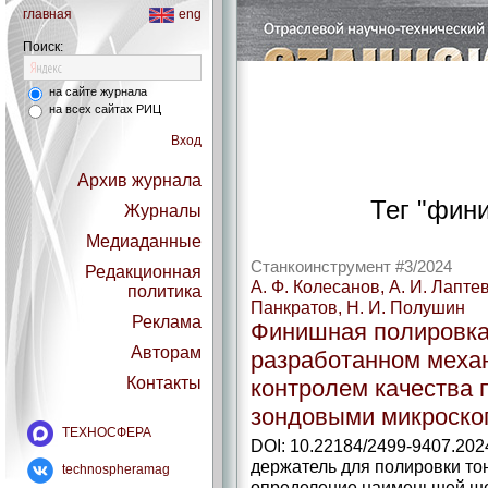
главная
eng
Поиск:
на сайте журнала
на всех сайтах РИЦ
Вход
Архив журнала
Тег "фин
Журналы
Медиаданные
Станкоинструмент #3/2024
Редакционная
А. Ф. Колесанов, А. И. Лаптев,
политика
Панкратов, Н. И. Полушин
Реклама
Финишная полировка
Авторам
разработанном меха
Контакты
контролем качества
зондовыми микроско
ТЕХНОСФЕРА
DOI: 10.22184/2499-9407.202
держатель для полировки то
technospheramag
определение наименьшей ше