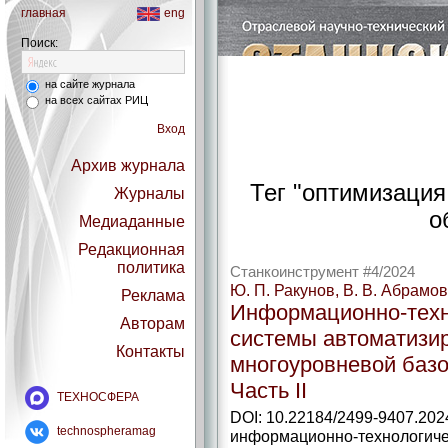
главная
eng
Поиск:
на сайте журнала
на всех сайтах РИЦ
Вход
Архив журнала
Тег "оптимизация
Журналы
о
Медиаданные
Редакционная
политика
Станкоинструмент #4/2024
Ю. П. Ракунов, В. В. Абрамов
Реклама
Информационно-техн
Авторам
системы автоматизи
Контакты
многоуровневой базо
Часть II
ТЕХНОСФЕРА
DOI: 10.22184/2499-9407.202
technospheramag
информационно-­технологич