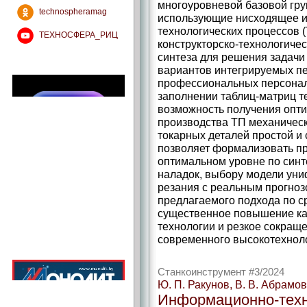
многоуровневой базовой гру
technospheramag
использующие нисходящее и
технологических процессов (
ТЕХНОСФЕРА_РИЦ
конструкторско-­технологич
синтеза для решения задачи
вариантов интегрируемых пе
профессиональных персонал
заполнении таблиц-­матриц 
возможность получения опт
производства ТП механическ
токарных деталей простой 
позволяет формализовать п
оптимальном уровне по синт
наладок, выбору модели ун
резания с реальным прогноз
предлагаемого подхода по 
существенное повышение ка
технологии и резкое сокращ
современного высокотехноло
Станкоинструмент #3/2024
Ю. П. Ракунов, В. В. Абрамов
Информационно-­тех