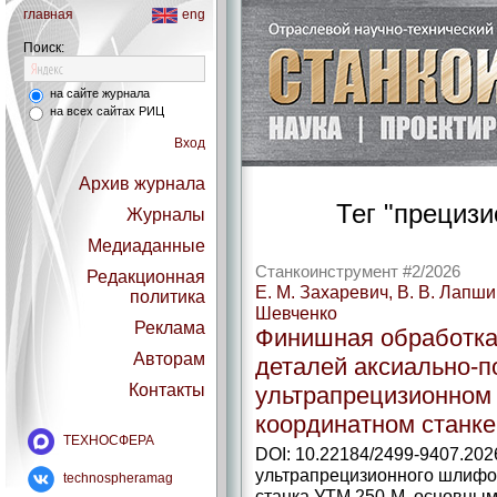
главная
eng
Поиск:
на сайте журнала
на всех сайтах РИЦ
Вход
Архив журнала
Тег "прецизи
Журналы
Медиаданные
Станкоинструмент #2/2026
Редакционная
Е. М. Захаревич, В. В. Лапшин
политика
Шевченко
Реклама
Финишная обработка
Авторам
деталей аксиально-­
Контакты
ультрапрецизионном
координатном станк
ТЕХНОСФЕРА
DOI: 10.22184/2499-9407.202
ультрапрецизионного шлифов
technospheramag
станка УТМ 250-М, основным