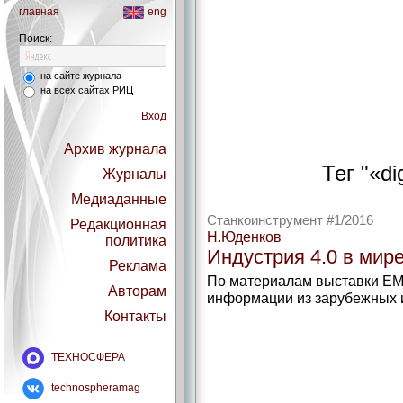
главная
eng
Поиск:
на сайте журнала
на всех сайтах РИЦ
Вход
Архив журнала
Тег "«di
Журналы
Медиаданные
Станкоинструмент #1/2016
Редакционная
Н.Юденков
политика
Индустрия 4.0 в мире
Реклама
По материалам выставки EMO
Авторам
информации из зарубежных 
Контакты
ТЕХНОСФЕРА
technospheramag