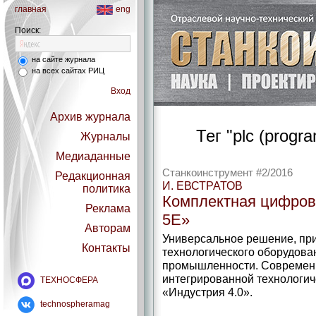
главная
eng
Поиск:
на сайте журнала
на всех сайтах РИЦ
Вход
Архив журнала
Тег "plc (progra
Журналы
Медиаданные
Станкоинструмент #2/2016
Редакционная
И. ЕВСТРАТОВ
политика
Комплектная цифро
Реклама
5Е»
Авторам
Универсальное решение, пр
Контакты
технологического оборудов
промышленности. ­Современ
интегрированной технологич
ТЕХНОСФЕРА
«Индустрия 4.0».
technospheramag