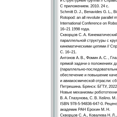
и структурные группы // Справ
С приложением. 2010. 24 с.
Schmitt D. J., Benavides G. L., Bi
Rotopod: an all revolute parallel 
International Conference on Rob
16–21 1998 года.
Скворцов С. А. Кинематически
параллельной структуры с кру
кинематическими цепями // Спра
С. 16–21.
Антонов А. В., Фомин А. С. , Гл
прямой задачи о положениях д
(параллельно-­последовательно
обеспечение и повышение кач
и авиакосмической отрасли: сб
Петрешина. ​Брянск: БГТУ, 2022.
Новые механизмы робототехнич
В. А. Глазунова, С. В. Хейло. М
ISBN 978‑5‑94836‑647‑0. Рецен
академик РАН Ерохин М. Н.
Скворцов С. А., Ковалева Н. Л.,