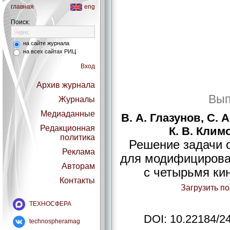
главная
eng
Поиск:
на сайте журнала
на всех сайтах РИЦ
Вход
Архив журнала
Вып
Журналы
Медиаданные
В. А. Глазунов, С. 
Редакционная
К. В. Клим
политика
Решение задачи о
Реклама
для модифицирова
Авторам
с четырьмя ки
Контакты
Загрузить п
ТЕХНОСФЕРА
DOI: 10.22184/2
technospheramag