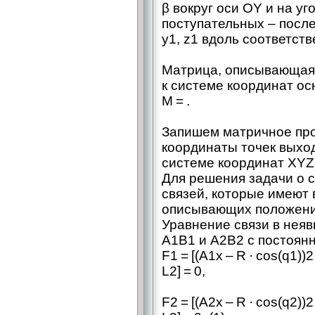
β вокруг оси OY и на уго
поступательных – ​посл
у1, z1 вдоль соответств
Матрица, описывающая
к системе координат о
M = .
Запишем матричное про
координаты точек выхо
системе координат XYZ
Для решения задачи о 
связей, которые имеют 
описывающих положения 
Уравнение связи в неяв
А1В1 и А2В2 с постоянн
F1 = [(A1x – R · cos(q1))2
L2] = 0,
F2 = [(A2x – R · cos(q2))2