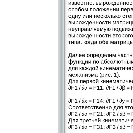
известно, вырожденнос
особом положении перво
одну или несколько сте
вырожденности матриц
неуправляемую подвижн
вырожденности второго
типа, когда обе матри
Далее определим частн
функции по абсолютны
для каждой кинематиче
механизма (рис. 1).
Для первой кинематиче
∂F1 / ∂α = F11; ∂F1 / ∂β = 
∂F1 / ∂x = F14; ∂F1 / ∂y = 
Соответственно для вто
∂F2 / ∂α = F21; ∂F2 / ∂β = 
Для третьей кинематич
∂F3 / ∂α = F31; ∂F3 / ∂β = 