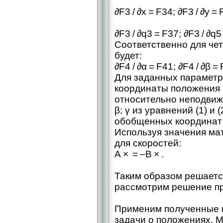
∂F3 / ∂x = F34; ∂F3 / ∂y = 
∂F3 / ∂q3 = F37; ∂F3 / ∂q5
Соответственно для че
будет:
∂F4 / ∂α = F41; ∂F4 / ∂β = 
Для заданных параметр
координаты положения 
относительно неподвижно
β; γ из уравнений (1) и
обобщенных координат 
Используя значения ма
для скоростей:
A × = –B × .
Таким образом решается
рассмотрим решение пр
Применим полученные 
задачи о положениях. 