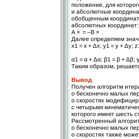
положение, для которог
и абсолютные координа
обобщенным координат
абсолютных координат:
A × = –B × .
Далее определяем знач
x1 = x + Δx; y1 = y + Δy; z
α1 = α + Δα; β1 = β + Δβ; 
Таким образом, решает
Вывод
Получен алгоритм итер
о бесконечно малых пе
о скоростях модифицир
с четырьмя кинематиче
которого имеет шесть с
Рассмотренный алгорит
о бесконечно малых пе
о скоростях также може