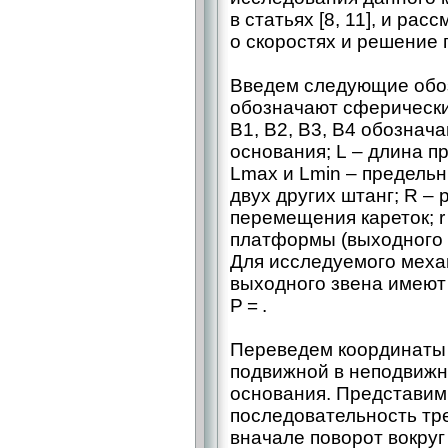
в статьях [8, 11], и ра
о скоростях и решение 
Введем следующие обозн
обозначают сферически
В1, В2, В3, В4 обознач
основания; L – ​длина 
Lmax и Lmin – ​предел
двух других штанг; R –
перемещения кареток; r
платформы (выходного 
Для исследуемого меха
выходного звена имеют
P = .
Переведем координаты 
подвижной в неподвижн
основания. Представим
последовательность тр
вначале поворот вокруг 