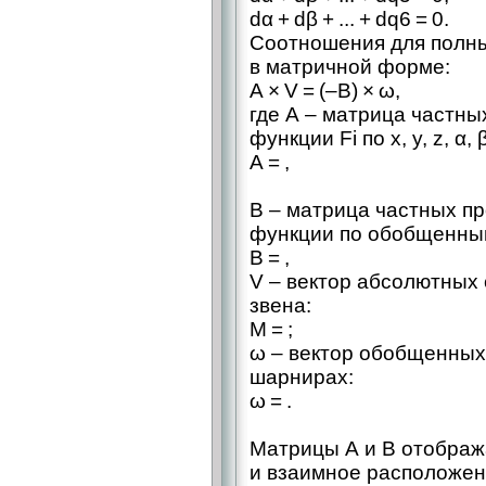
dα + dβ + ... + dq6 = 0.
Соотношения для полн
в матричной форме:
A × V = (–B) × ω,
где А – ​матрица частн
функции Fi по x, y, z, α, β
A = ,
В – ​матрица частных п
функции по обобщенным
B = ,
V – ​вектор абсолютных
звена:
M = ;
ω – ​вектор обобщенны
шарнирах:
ω = .
Матрицы А и В отображ
и взаимное расположен