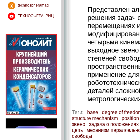
technospheramag
Представлен ал
ТЕХНОСФЕРА_РИЦ
решения задач 
перемещениях и
модифицированн
четырьмя кинем
выходное звено 
степеней свобо
пространственн
применение для
робототехничес
деталей сложно
метрологических
Теги:
base
degree of freedo
structure mechanism
position
звено
задача о положениях
цепь
механизм параллельно
свободы