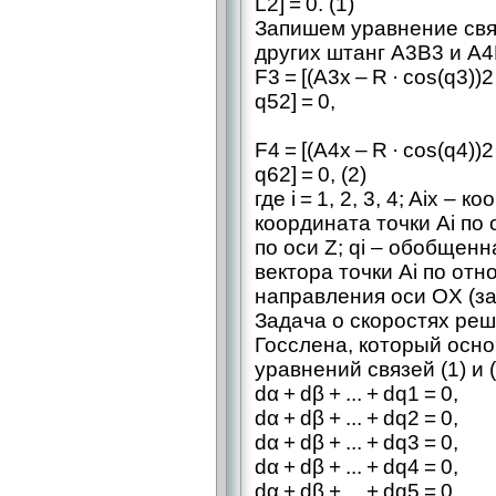
L2] = 0. (1)
Запишем уравнение свя
других штанг А3В3 и А
F3 = [(A3x – R · cos(q3))2
q52] = 0,
F4 = [(A4x – R · cos(q4))2
q62] = 0, (2)
где i = 1, 2, 3, 4; Aix – ​
координата точки Ai по о
по оси Z; qi – ​обобщенн
вектора точки Ai по от
направления оси OX (за
Задача о скоростях реш
Госслена, который осн
уравнений связей (1) и (
dα + dβ + ... + dq1 = 0,
dα + dβ + ... + dq2 = 0,
dα + dβ + ... + dq3 = 0,
dα + dβ + ... + dq4 = 0,
dα + dβ + ... + dq5 = 0,