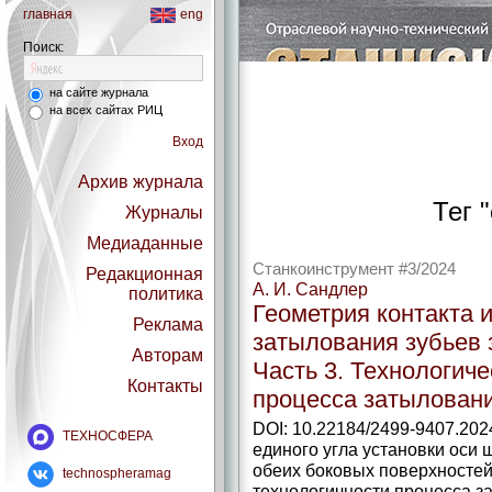
главная
eng
Поиск:
на сайте журнала
на всех сайтах РИЦ
Вход
Архив журнала
Тег "
Журналы
Медиаданные
Станкоинструмент #3/2024
Редакционная
А. И. Сандлер
политика
Геометрия контакта 
Реклама
затылования зубьев 
Авторам
Часть 3. Технологич
Контакты
процесса затылован
DOI: 10.22184/2499-9407.202
ТЕХНОСФЕРА
единого угла установки оси
обеих боковых поверхносте
technospheramag
технологичности процесса 